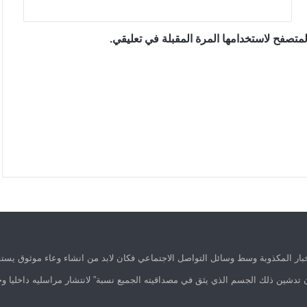
متصفح لاستخدامها المرة المقبلة في تعليقي.
ار المكذوبة وسط وسائل التواصل الاجتماعي فكان لابد من انشاء وعاء موثوق يستق
 تدشين ذلك الجسم الذي يثق في مصداقيته الجميع نسبة” لانتشار مراسليه داخليا وخ