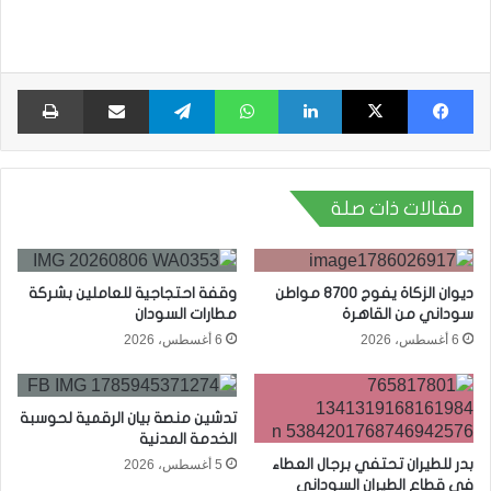
فيسبوك
X
لينكدإن
واتساب
تيلقرام
مشاركة عبر البريد
طبا
مقالات ذات صلة
ديوان الزكاة يفوج 8700 مواطن
وقفة احتجاجية للعاملين بشركة
سوداني من القاهرة
مطارات السودان
6 أغسطس، 2026
6 أغسطس، 2026
تدشين منصة بيان الرقمية لحوسبة
الخدمة المدنية
بدر للطيران تحتفي برجال العطاء
5 أغسطس، 2026
في قطاع الطيران السوداني