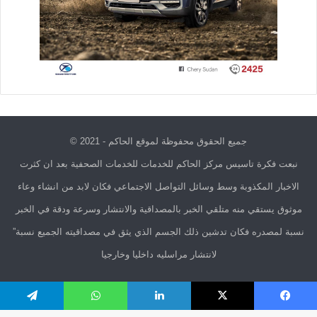
جميع الحقوق محفوظة لموقع الحاكم - 2021 ©
نبعت فكرة تاسيس مركز الحاكم للخدمات للخدمات الصحفية بعد ان كثرت
الاخبار المكذوبة وسط وسائل التواصل الاجتماعي فكان لابد من انشاء وعاء
موثوق يستقي منه متلقي الخبر بالمصداقية والانتشار وسرعة ودقة في الخبر
نسبة لمصدره فكان تدشين ذلك الجسم الذي يثق في مصداقيته الجميع نسبة”
لانتشار مراسليه داخليا وخارجيا
فيسبوك
X
يوتيوب
انستقرام
يسبوك
X
لينكدإن
واتساب
تيلقرام