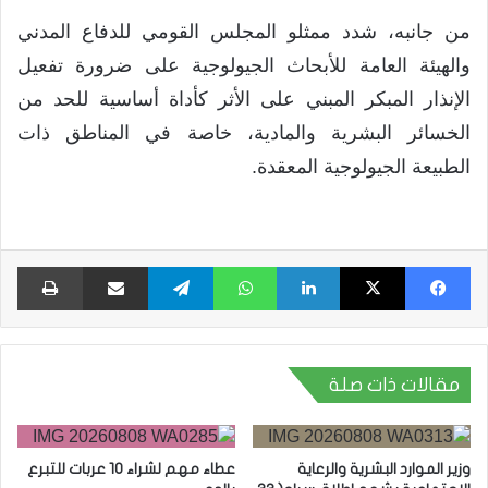
من جانبه، شدد ممثلو المجلس القومي للدفاع المدني
والهيئة العامة للأبحاث الجيولوجية على ضرورة تفعيل
الإنذار المبكر المبني على الأثر كأداة أساسية للحد من
الخسائر البشرية والمادية، خاصة في المناطق ذات
الطبيعة الجيولوجية المعقدة.
فيسبوك
X
لينكدإن
واتساب
تيلقرام
مشاركة عبر البريد
طبا
مقالات ذات صلة
وزير الموارد البشرية والرعاية
عطاء مهم لشراء 10 عربات للتبرع