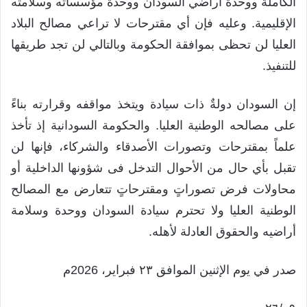
الكاملة ووحدة أراضي السودان ووحدة مؤسساته وسلامته
الإقليمية. وعليه فإن أي مقترحات لا تراعي مصالح البلاد
العليا لن تحظى بموافقة الحكومة وبالتالي لن تجد طريقها
للتنفيذ.
إن السودان دولةٌ ذات سيادة ويتخذ مواقفه وقرارته بناءً
على مصالحه الوطنية العليا. والحكومة السودانية إذ تأخذ
علماً بمقترحات وتصورات الأصدقاء والشركاء، فإنها لن
تقبل بأي حال من الأحوال التدخل فى شؤونها الداخلية أو
محاولات فرض تصوراتٍ ومقترحاتٍ تتعارض مع المصالح
الوطنية العليا ولا تحترم سيادة السودان ووحدة وسلامة
أراضيه والحقوق العادلة لأهله.
صدر في يوم الإثنين الموافق ٢٣ فبراير، 2026م