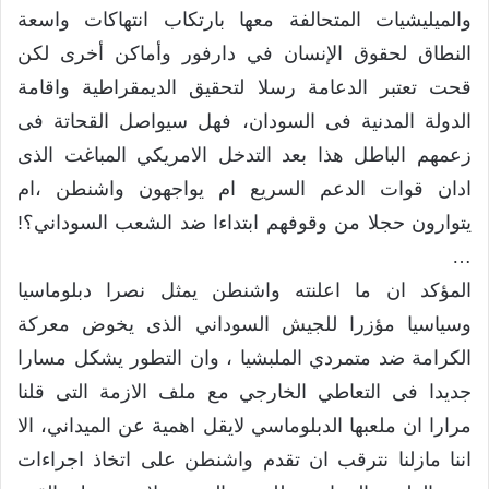
والميليشيات المتحالفة معها بارتكاب انتهاكات واسعة
النطاق لحقوق الإنسان في دارفور وأماكن أخرى لكن
قحت تعتبر الدعامة رسلا لتحقيق الديمقراطية واقامة
الدولة المدنية فى السودان، فهل سيواصل القحاتة فى
زعمهم الباطل هذا بعد التدخل الامريكي المباغت الذى
ادان قوات الدعم السريع ام يواجهون واشنطن ،ام
يتوارون حجلا من وقوفهم ابتداءا ضد الشعب السوداني؟!
…
المؤكد ان ما اعلنته واشنطن يمثل نصرا دبلوماسيا
وسياسيا مؤزرا للجيش السوداني الذى يخوض معركة
الكرامة ضد متمردي الملبشيا ، وان التطور يشكل مسارا
جديدا فى التعاطي الخارجي مع ملف الازمة التى قلنا
مرارا ان ملعبها الدبلوماسي لايقل اهمية عن الميداني، الا
اننا مازلنا نترقب ان تقدم واشنطن على اتخاذ اجراءات