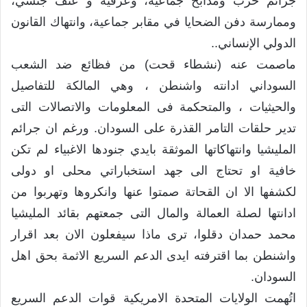
جرائم حرب ومذابح جماعية، وعرقية و عنف جنسي،
وممارسة دفن الضحايا في مقابر جماعية، وانتهاك القانون
الدولي الإنساني..
ماصمت عنه (نشطاء قحت) من فظائع ضد الشعب
السوداني ادانته واشنطن ، وهي المالكة للتفاصيل
والحيثيات ، والمتحكمة فى المعلومات والاتصالات التى
تدير حلقات التامر القذرة على السودان. ورغم ان جرائم
المليشيا وانتهاكاتها الموثقة بايدي جنودها الاغبياء لم تكن
خافية او تحتاج الى جهد استخباراتي محلى او دولى
لكشفها الا ان القحاتة صمتوا عنها وانكروها وتهربوا من
ادانتها لصلة العمالة والمال التى جمعتهم بقائد المليشيا
محمد حمدان دقلوا، ترى ماذا سيفعلون الان بعد اقرار
واشنطن بما اقترفته ايدى الدعم السريع الاثمة بحق اهل
السودان.
اتُهمت الولايات المتحدة الامريكية قوات الدعم السريع