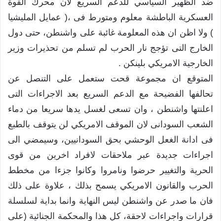
ضد الظهير السياسي للدعم السريع لان محرك القوة
العسكرية الباطشة معلوم ومتورط فى ،( عمايل المليشيا
) ولا اظن ان هذه المعلومة غائبة على واشنطن، حتى دول
الخارج التى تؤجج نار الحرب لم تسلم من تحذيرات وزير
الخارجية الامريكي بلينكن .
المتوقع ان مجموعة قحت ستعمل على التنصل عن
تحالفها الفضيحة مع الدعم السريع بعد الاجراءات التى
اعلنتها واشنطن ، وان تسعى لغسل يدها سريعا من دماء
الشعب السودانى لان الموقف الامريكي لن يتوقف بالطبع
فى ادانة الغعل الوحشي بحق السودانيين، وسيمضي الى
اجراءات جديدة عبر ملاحقات لافراد اخرين من قوى
الحرية والتغيير حرضوا ونامروا وكانوا جزءا من مخطط
الحرب والقانون الامريكي يسمح بذلك ، علاوة على ذلك
فان ما صدر عن واشنطن ليس النهاية وانما بداية لسلسلة
قرارات واجراءات لاحقة، كل هذا والمحكمة الجنائية (على