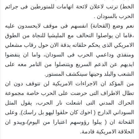
الخط) ترتب لاعلان لائحة اتهامات للمتورطين فى جرائم
الحرب بالسودان .
نعم وضع (القحاتة) انفسهم فى موقف لايحسدون عليه
،فاما ان يواصلوا التحالف مع المليشيا للنجاة من الطوق
الامريكي الذى يحكم حلقاته بدقة الان حول رقاب مشعلي
ومنفذي وداعمي الحرب فى السودان، واما ان ينفضوا
ايديهم عن الدعم السريع ويتنصلوا من التامر معه على
الشعب والبلد وحينها سينكشف المستور.
من المؤكد ان الاجراءات الامريكية لن تتوقف دون ان
تطال الاطراف التى حرضت على الحرب خاصة مجموعة
الحراك المدني التى اشعلت نار الحرب، يقول المثل
السوداني الدارج ( اخوك كان حلقوا ليهو بل راسك), وعلى
القحاتة ان ( يبلوا رؤوسهم اعتبارا من اليوم)،ويبدو ان
الحلاقة الامريكية قادمة.