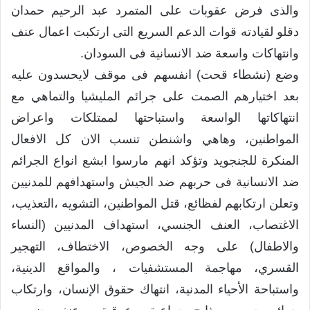
والذى فرض عقوبات على المتمرد عبد الرحيم حمدان
دقلو لقيادته قوات الدعم السريع التى ارتكبت اعمال عنف
وانتهاكات واسعة ضد الانسانية فى السودان.
وضع (نشطاء قحت) انفسهم فى موقف لايحسدون عليه
بعد اختيارهم الصمت على جرائم المليشيا والتماهي مع
انتهاكاتها الواسعة واستباحتها لممتلكات واعراض
المواطنين، وهاهي واشنطن تنسب الان كل الافعال
المنكرة للجنجويد وتؤكد انهم مارسوا ابشع انواع الجرائم
ضد الانسانية فى حربهم ضد الجيش واستهدافهم للمدنيين
وتعلن ارتكابهم لفظائع، قتل المواطنين، التشويه ،التعذيب،
الاغتصاب، العنف الجنسي، استهداف المدنيين (النساء
والاطفال) على وجه الخصوص، الاختطاف، التهجير
القسري، مهاجمة المستشفيات ، والمواقع الدينية،
واستباحة الأحياء المدنية، انتهاك حقوق الإنسان، وارتكاب