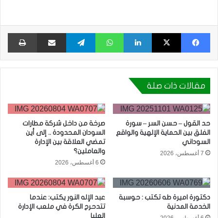
فيسبوك
X
لينكدإن
واتساب
تيلقرام
مشاركة عبر البريد
طبا
مقالات ذات صلة
حد القول – حسن السر – سورة
صرخة من داخل شركة مطارات
الفلق بين الحماية الإلهية والواقع
السودان المحدودة .. إلى أين
السوداني
تمضي العلاقة بين الإدارة
والعاملين؟
7 أغسطس، 2026
6 أغسطس، 2026
دكتورة اميرة طه تكتب : حوسبة
عبد الإله النور يكتب: عندما
الخدمة المدنية
تتدحرج الكرة في ملعب الإدارة
العليا
6 أغسطس، 2026