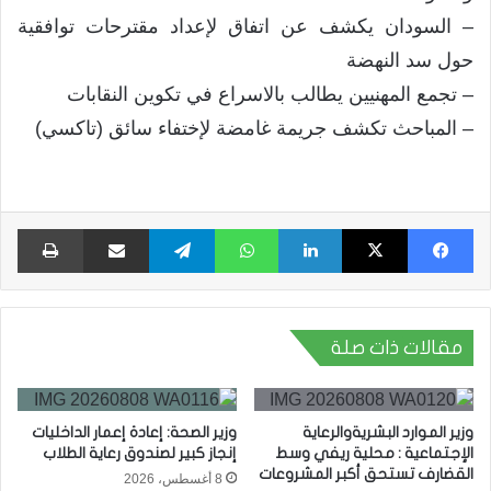
– السودان يكشف عن اتفاق لإعداد مقترحات توافقية
حول سد النهضة
– تجمع المهنيين يطالب بالاسراع في تكوين النقابات
– المباحث تكشف جريمة غامضة لإختفاء سائق (تاكسي)
فيسبوك
X
لينكدإن
واتساب
تيلقرام
مشاركة عبر البريد
طبا
مقالات ذات صلة
وزير الموارد البشريةوالرعاية
وزير الصحة: إعادة إعمار الداخليات
الإجتماعية : محلية ريفي وسط
إنجاز كبير لصندوق رعاية الطلاب
القضارف تستحق أكبر المشروعات
8 أغسطس، 2026