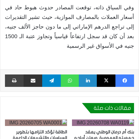
​وفي السياق ذاته، توقعت المصادر حدوث هبوط حاد في
أسعار العملات بالمصارف الموازية، حيث تشير التقديرات
إلى تراجع الدرهم الإماراتي إلى ما دون حاجز الألف جنيه،
بعد أن كان قد سجل ارتفاعاً قياسياً وتجاوز عتبة الـ 1500
جنيه في الأسواق غير الرسمية
فيسبوك
X
لينكدإن
واتساب
تيلقرام
مشاركة عبر البريد
طبا
مقالات ذات صلة
بنك أم درمان الوطني يعقد
الطاقة تؤكد التزامها بتطوير
جمعيته العمومية ويعلن أرباحه
السياسات والتشريعات الداعمة