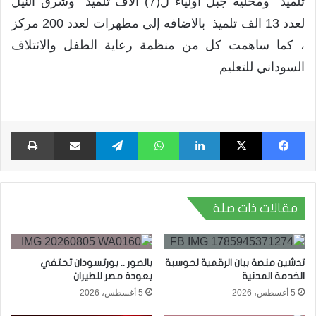
تلميذ ومحلية جبل اولياء ل(7) الاف تلميذ وشرق النيل
لعدد 13 الف تلميذ بالاضافه إلى مطهرات لعدد 200 مركز
، كما ساهمت كل من منظمة رعاية الطفل والائتلاف
السوداني للتعليم
فيسبوك
X
لينكدإن
واتساب
تيلقرام
مشاركة عبر البريد
طبا
مقالات ذات صلة
تدشين منصة بيان الرقمية لحوسبة
بالصور .. بورتسودان تحتفي
الخدمة المدنية
بعودة مصر للطيران
5 أغسطس، 2026
5 أغسطس، 2026