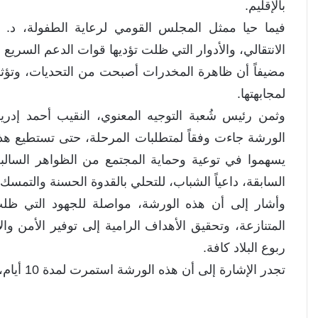
بالإقليم.
فيما حيا ممثل المجلس القومي لرعاية الطفولة، د
الانتقالي، والأدوار التي ظلت تؤديها قوات الدعم السريع 
مضيفاً أن ظاهرة المخدرات أصبحت من التحديات، وتؤثر
لمجابهتها.
وثمن رئيس شُعبة التوجيه المعنوي، النقيب أحمد إ
الورشة جاءت وفقاً لمتطلبات المرحلة، حتى تستطيع هذه
يسهموا في توعية وحماية المجتمع من الظواهر السالبة
السابقة، داعياً الشباب، للتحلي بالقدوة الحسنة والتمسك با
وأشار إلى أن هذه الورشة، مواصلة للجهود التي ظل
المتنازعة، وتحقيق الأهداف الرامية إلى توفير الأمن و
ربوع البلاد كافة.
تجدر الإشارة إلى أن هذه الورشة استمرت لمدة 10 أيام، استهدفت القوات المشاركة في حماية المدنيين بدارفور.