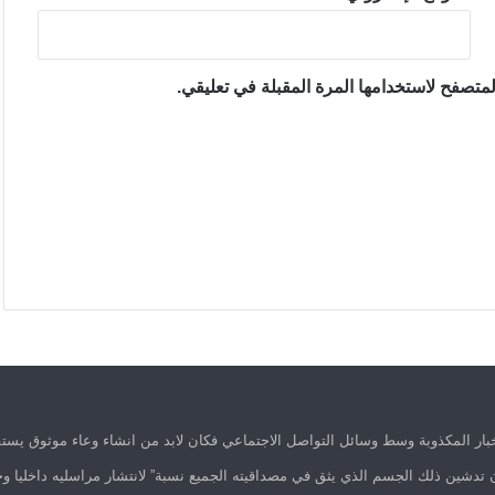
متصفح لاستخدامها المرة المقبلة في تعليقي.
ار المكذوبة وسط وسائل التواصل الاجتماعي فكان لابد من انشاء وعاء موثوق يستق
 تدشين ذلك الجسم الذي يثق في مصداقيته الجميع نسبة” لانتشار مراسليه داخليا وخ