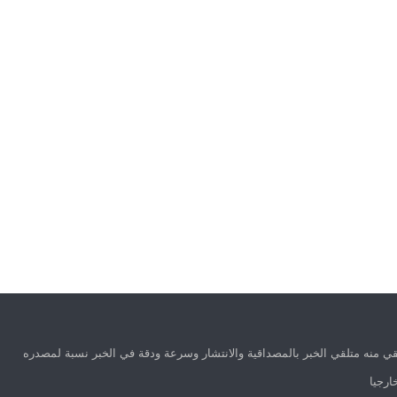
ي منه متلقي الخبر بالمصداقية والانتشار وسرعة ودقة في الخبر نسبة لمصدره
ارجيا