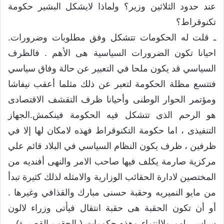
عند حدود الثلاثين وزير؟ ولماذا لايشكل البشير حكومة
تكنوقراط؟
ـ قلت له الحكومات تتشكل وفق مطلوبات وضرورات.
احيانا تكون الضرورات السياسية هى الأهم . فالظرف
السياسي قد يكون ملحا في التعبير عن حالة وفاق سياسي
فتتسع مظلة الحكومة لتعبر عن ذلك مثلما أعقب نيفاشا
ومؤتمر الحوار الوطنى وأحيانا ظرف التقشف الاقتصادى
هو الرحم الذى تتشكل فيه الحكومة فينكمش.الجهاز
التنفيذى ، اما حكومة التكنوقراط فهذه لامكان لها إلا في
ظرفين ، ظرف يكون النظام السياسي في البلاد قائم علي
مركزية صارمة يكلف فيها صاحب الامر والنهى أفنديه من
المختصين لادارة الحقائب الوزارية والامثله لذلك كثيرة تبدأ
من مايو النميريه وحقبة حسنى مبارك والقذافي وغيرها .
أو أن تكون الحقبة هى حقبة انتقال فيأتى وزراء لالون
سياسي لهم ولاانتماء وهذه حكومات ( الحقب القصيرة) ..