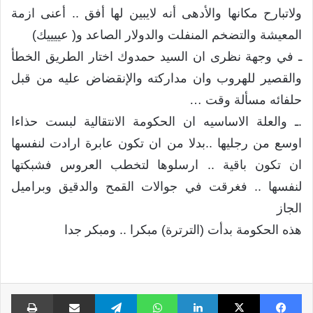
ولاتبارح مكانها والأدهى أنه لايبين لها أفق .. أعنى ازمة
المعيشة والتضخم المنفلت والدولار الصاعد و( عييييك)
ـ في وجهة نظرى ان السيد حمدوك اختار الطريق الخطأ
والقصير للهروب وان مداركته والإنقضاض عليه من قبل
حلفائه مسألة وقت …
.ـ والعلة الاساسيه ان الحكومة الانتقالية لبست حذاءا
اوسع من رجليها ..بدلا من ان تكون عابرة ارادت لنفسها
ان تكون باقية .. ارسلوها لتخطب العروس فشبكتها
لنفسها .. فغرقت في جوالات القمح والدقيق وبراميل
الجاز
هذه الحكومة بدأت (الترترة) مبكرا .. ومبكر جدا
فيسبوك
X
لينكدإن
واتساب
تيلقرام
مشاركة عبر البريد
طبا