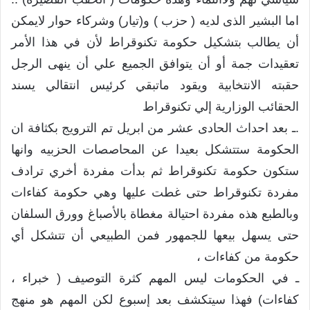
اما البشير الذى لديه ( حزب ) و(تيار) وشركاء حوار لايمكن
أن يطالب بتشكيل حكومة تكنوقراط لأن في هذا الأمر
تعقيدات جمة أو أن يتوافق الجميع علي أن ينهى الرجل
حقبته الانتخابية ويقود ماتبقي كرئيس انتقالي يسند
الحقائب الوزارية إلي تكنوقراط
.ـ بعد احداث الحادى عشر من ابريل تم الترويج بكثافة ان
الحكومة ستتشكل بعيدا عن المحاصصات الحزبيه وانها
ستكون حكومة تكنوقراط ثم بدأت مفردة أخري ترادف
مفردة تكنوقراط حتى غطت عليها وهي حكومة كفاءات
وبالطبع هذه مفردة احتيالة مغطاة بالأصباغ وورق السلفان
حتى يسهل بيعها للجمهور فمن الطبيعي أن تتشكل أي
حكومة من كفاءات ،
ـ في الحكومات ليس المهم كثرة التوصيف ( خبراء ،
كفاءات) فهذا سيتكشف بعد إسبوع لكن المهم هو منهج