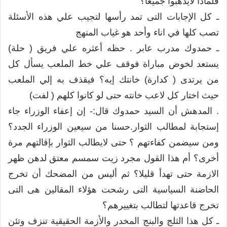
فلماذا لايذهبوا جميعا؟
ـ كل الإجابات التى تمد رأسها لتجيب علي هذه الأسئلة
تصب كلها في اناء وأحد هو غياب المنهج
ـ حمدوك مدرب عابر . حظه أعثره علي فريق ( حلة)
يستعد لخوض مباراة فوقف علي خط الملعب يسأل كل
من يرتدى ( كدارة) خانتك إيه؟ فيقذف به إلي الملعب
حيث اختار كل لاعب خانته حتى لو كانوا كلهم ( لفت)
. المدهش أن السيد حمدوك قال:- إن إعفاء الوزراء جاء
إستجابة لمطالب الثوار.حسنا من سيعين الوزراء الجدد؟
ومن سيضمن كفاءتهم ؟ حتى لايطالب الثوار بإقالتهم مرة
أخرى؟ أم هذا القول مجرد زيت سمسم معتق لدهن ظهر
الازمة حتى تهدأ قليلا؟ ثم أليس من المضحك أن تخرج
الحاضنة السياسية التى رشحت هؤلاء المقالين هى التى
تخرج قاعدتها لتطالب بتغييرهم؟
ـ كل هذا الثلج والبنج المخدر والأزمة الحقيقية تنزف وتئن