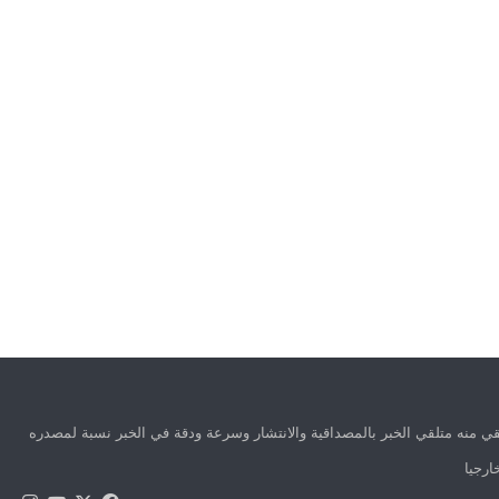
ي منه متلقي الخبر بالمصداقية والانتشار وسرعة ودقة في الخبر نسبة لمصدره
ارجيا