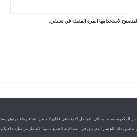
متصفح لاستخدامها المرة المقبلة في تعليقي.
ار المكذوبة وسط وسائل التواصل الاجتماعي فكان لابد من انشاء وعاء موثوق يستق
 تدشين ذلك الجسم الذي يثق في مصداقيته الجميع نسبة” لانتشار مراسليه داخليا وخ