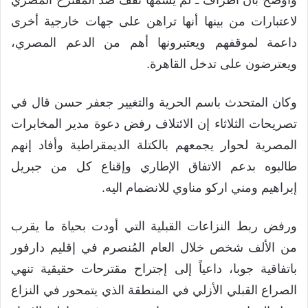
وأوضح بأن أطراف ـ لم يسمها تقف ضد المقترح المصري
لاعتبارات من بينها أنها تراهن على جهات خارجية أخرى
داعمة لموقفهم ويعتبرونها أهم من الدعم المصري،
ويعترضون على تدخل القاهرة.
وكان المتحدث باسم الحرية والتغيير جعفر حسن قال في
تصريحات الثلاثاء إن الائتلاف رفض دعوة مدير المخابرات
المصرية لحوار يجمعهم بالكتلة الديمقراطية وأفاد إنهم
طالبوه بدعم الاتفاق الإطاري وإقناع كل من جبريل
إبراهيم ومني اركو مناوي للانضمام اليه.
ورفض ربط النزاعات القبلية التي أودت بحياة ما يقرب
من الألف شخص خلال العام المُنصرم في إقليم دارفور
باتفاقية جوبا، داعياً إلى إجتراح مقترحات حقيقية تنهي
الصراع القبلي الأزلي في المنطقة الذي يتمحور في النزاع