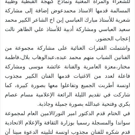
للشعراء والمرأة المغنية ونماذج كبهجة القبطية وظيية
المسالمة قدمها الاستاذ محمدعوض إضافة إلى مشاركة
شعرية للأستاذ مبارك العباسي إبن اخ الشاعر الكبير محمد
سعيد العباسي ومشاركة أدبية للأستاذ علي الطاهر نالت
إعجاب الحضور.
واشتملت الفقرات الغنائية على مشاركة مجموعة من
الفنانين الشباب منهم محمد عبده،عبدالوهاب بلال،فاطمة
مختار،معزة العامرية والفنانة عائشة موسى ومشاركة
فاعلة لعدد من الاغنيات قدمها الفنان الكبير مجذوب
اونسة أطربت الجميع وتفاعلوا معها بصورة كبيرة، كما
شاركت في تقديم الليلة الرائعة الإعلامية مسام عصام
بكري وفتحية عبدالله بصورة جميلة وجاذبة.
في الختام قدم الدكتور امير النور/الامين العام لمجموعة
سواندا والمسجلة رسميا بوزارة الثقافة والإعلام الاتحادية
قدم شكره للفنان مجذوب اونسة لتلبيته الدعوة مبينا أن