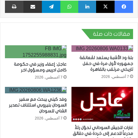
فيسبوك
X
لينكدإن
واتساب
تيلقرام
مشاركة عبر البريد
طبا
مقالات ذات صلة
بلة ود الأشبة يستعد لمُعانقة
جمهوره لأول مرة في حفل
عاجل: إعفاء وزير في حكومة
تاريخي مرتقب بالقاهرة
كامل ادريس ومسؤول اخر
7 أغسطس، 2026
7 أغسطس، 2026
وفد كيني يبحث مع سفير
السودان بنيروبي استئناف تصدير
الشاي للسودان
7 أغسطس، 2026
غارات للجيش السوداني تحوّل رتلاً
مدرعاً للدعم إلى خردة في دقائق