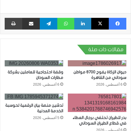
فيسبوك
X
لينكدإن
واتساب
تيلقرام
مشاركة عبر البريد
طبا
مقالات ذات صلة
ديوان الزكاة يفوج 8700 مواطن
وقفة احتجاجية للعاملين بشركة
سوداني من القاهرة
مطارات السودان
6 أغسطس، 2026
6 أغسطس، 2026
تدشين منصة بيان الرقمية لحوسبة
الخدمة المدنية
بدر للطيران تحتفي برجال العطاء
5 أغسطس، 2026
في قطاع الطيران السوداني
6 أغسطس، 2026