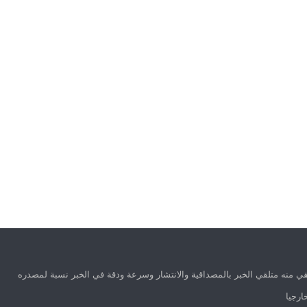
ي منه متلقي الخبر بالمصداقية والانتشار وسرعة ودقة في الخبر نسبة لمصدره
ارجيا