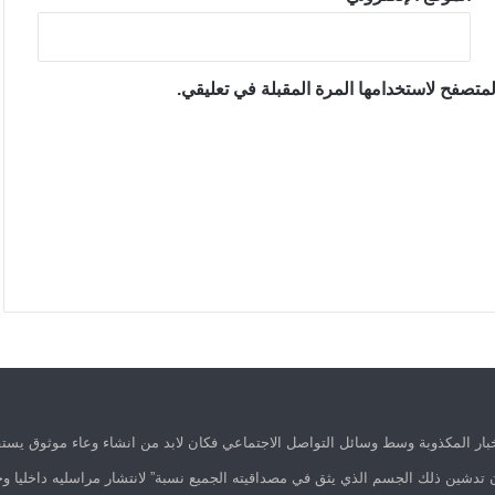
متصفح لاستخدامها المرة المقبلة في تعليقي.
ار المكذوبة وسط وسائل التواصل الاجتماعي فكان لابد من انشاء وعاء موثوق يستق
 تدشين ذلك الجسم الذي يثق في مصداقيته الجميع نسبة” لانتشار مراسليه داخليا وخ