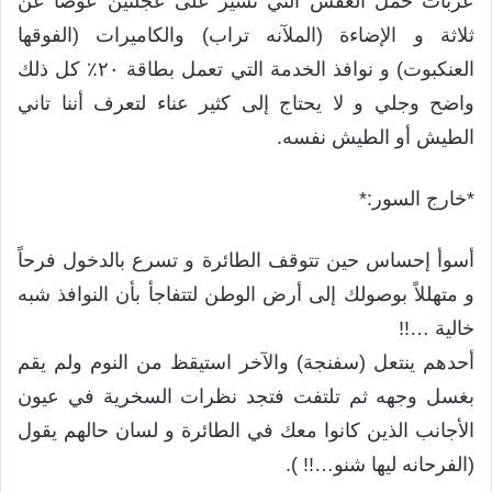
عربات حمل العفش التي تسير على عجلتين عوضاً عن
ثلاثة و الإضاءة (الملآنه تراب) والكاميرات (الفوقها
العنكبوت) و نوافذ الخدمة التي تعمل بطاقة ٢٠٪‏ كل ذلك
واضح وجلي و لا يحتاج إلى كثير عناء لتعرف أننا تاني
الطيش أو الطيش نفسه.
*خارج السور:*
أسوأ إحساس حين تتوقف الطائرة و تسرع بالدخول فرحاً
و متهللاً بوصولك إلى أرض الوطن لتتفاجأ بأن النوافذ شبه
خالية …!!
أحدهم ينتعل (سفنجة) والآخر استيقظ من النوم ولم يقم
بغسل وجهه ثم تلتفت فتجد نظرات السخرية في عيون
الأجانب الذين كانوا معك في الطائرة و لسان حالهم يقول
(الفرحانه ليها شنو…!! ).