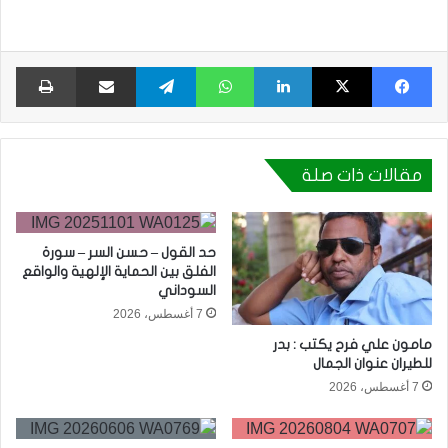
فيسبوك
X
لينكدإن
واتساب
تيلقرام
مشاركة عبر البريد
طبا
مقالات ذات صلة
حد القول – حسن السر – سورة
الفلق بين الحماية الإلهية والواقع
السوداني
7 أغسطس، 2026
مامون علي فرح يكتب : بدر
للطيران عنوان الجمال
7 أغسطس، 2026