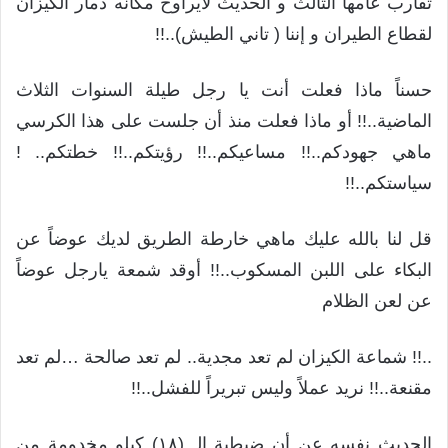
تقارب عامها الثالث و الحديث لايراوح مكانه دمار الكيزان
لقطاع الطيران و إننا ( تاني الطيش)..!!
حسناً ماذا فعلت أنت يا رجل طيلة السنوات الثلاث
الماضية..!! أو ماذا فعلت منذ أن جلست على هذا الكرسي
ماهي جهودكم..!! مساعيكم..!! رؤيتكم..!! خطتكم.. !
سياستكم..!!
قل لنا بالله عليك ماهي خارطة الطريق لديك عوضاً عن
البكاء على اللبن المسكوب..!! أوقد شمعة يارجل عوضاً
عن لعن الظلام
..!! شماعة الكيزان لم تعد مجدية.. لم تعد صالحة …لم تعد
مقنعة..!! نريد عملاً وليس تبريراً للفشل..!!
الحديث نفسه عن أن ضبطية الـ (١٨) كيلو مخدومة من