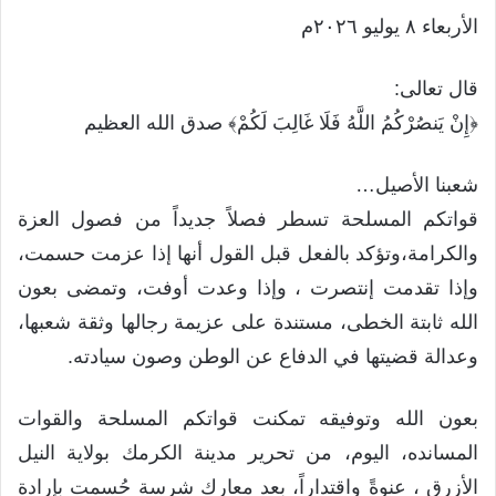
الأربعاء ٨ يوليو ٢٠٢٦م
قال تعالى:
﴿إِنْ يَنصُرْكُمُ اللَّهُ فَلَا غَالِبَ لَكُمْ﴾ صدق الله العظيم
شعبنا الأصيل…
قواتكم المسلحة تسطر فصلاً جديداً من فصول العزة
والكرامة،وتؤكد بالفعل قبل القول أنها إذا عزمت حسمت،
وإذا تقدمت إنتصرت ، وإذا وعدت أوفت، وتمضى بعون
الله ثابتة الخطى، مستندة على عزيمة رجالها وثقة شعبها،
وعدالة قضيتها في الدفاع عن الوطن وصون سيادته.
بعون الله وتوفيقه تمكنت قواتكم المسلحة والقوات
المسانده، اليوم، من تحرير مدينة الكرمك بولاية النيل
الأزرق ، عنوةً واقتداراً، بعد معارك شرسة حُسمت بإرادة