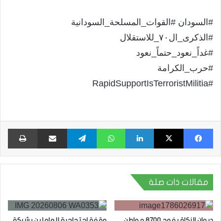
#السودان #القوات_المسلحة_السودانية
#الذكرى_ال٧٠_للاستقلال
#غداً_نعود_حتماً_نعود
#حرب_الكرامة
#RapidSupportIsTerroristMilitia
فيسبوك
X
لينكدإن
واتساب
تيلقرام
مشاركة عبر البريد
طبا
مقالات ذات صلة
ديوان الزكاة يفوج 8700 مواطن
وقفة احتجاجية للعاملين بشركة