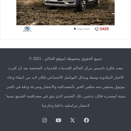
جميع الحقوق محفوظة لموقع الحاكم - 2021 ©
نبعت فكرة تاسيس مركز الحاكم للخدمات للخدمات الصحفية بعد ان كثرت
الاخبار المكذوبة وسط وسائل التواصل الاجتماعي فكان لابد من انشاء وعاء
موثوق يستقي منه متلقي الخبر بالمصداقية والانتشار وسرعة ودقة في الخبر
نسبة لمصدره فكان تدشين ذلك الجسم الذي يثق في مصداقيته الجميع نسبة”
لانتشار مراسليه داخليا وخارجيا
فيسبوك
X
يوتيوب
انستقرام