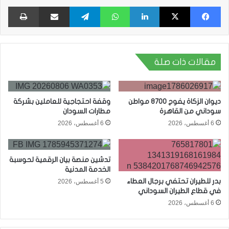
فيسبوك
X
لينكدإن
واتساب
تيلقرام
مشاركة عبر البريد
طبا
مقالات ذات صلة
ديوان الزكاة يفوج 8700 مواطن
وقفة احتجاجية للعاملين بشركة
سوداني من القاهرة
مطارات السودان
6 أغسطس، 2026
6 أغسطس، 2026
تدشين منصة بيان الرقمية لحوسبة
الخدمة المدنية
بدر للطيران تحتفي برجال العطاء
5 أغسطس، 2026
في قطاع الطيران السوداني
6 أغسطس، 2026