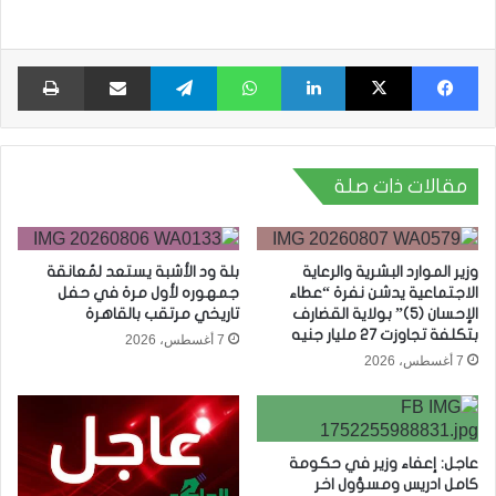
فيسبوك
X
لينكدإن
واتساب
تيلقرام
مشاركة عبر البريد
طبا
مقالات ذات صلة
وزير الموارد البشرية والرعاية
بلة ود الأشبة يستعد لمُعانقة
الاجتماعية يدشن نفرة “عطاء
جمهوره لأول مرة في حفل
الإحسان (5)” بولاية القضارف
تاريخي مرتقب بالقاهرة
بتكلفة تجاوزت 27 مليار جنيه
7 أغسطس، 2026
7 أغسطس، 2026
عاجل: إعفاء وزير في حكومة
كامل ادريس ومسؤول اخر