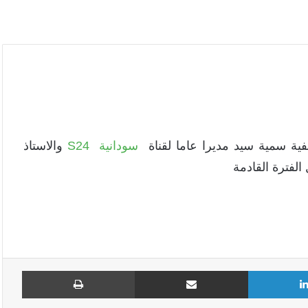
حفية سمية سيد مديرا عاما لقناة
سودانية S24
والاستاذ
الفترة القادمة
لينكدإن
مشاركة عبر البريد
طباع