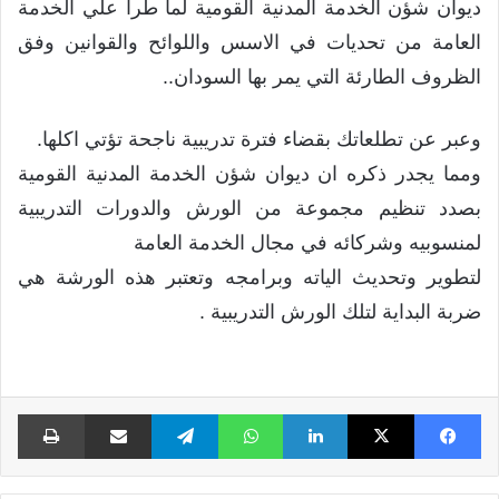
ديوان شؤن الخدمة المدنية القومية لما طرا علي الخدمة
العامة من تحديات في الاسس واللوائح والقوانين وفق
الظروف الطارئة التي يمر بها السودان..
وعبر عن تطلعاتك بقضاء فترة تدريبية ناجحة تؤتي اكلها.
ومما يجدر ذكره ان ديوان شؤن الخدمة المدنية القومية
بصدد تنظيم مجموعة من الورش والدورات التدريبية
لمنسوبيه وشركائه في مجال الخدمة العامة
لتطوير وتحديث الياته وبرامجه وتعتبر هذه الورشة هي
ضربة البداية لتلك الورش التدريبية .
فيسبوك
X
لينكدإن
واتساب
تيلقرام
مشاركة عبر البريد
طبا