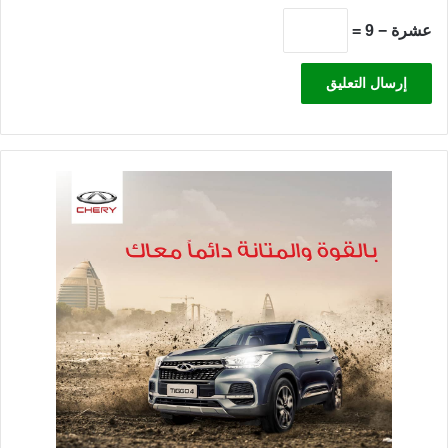
عشرة − 9 =