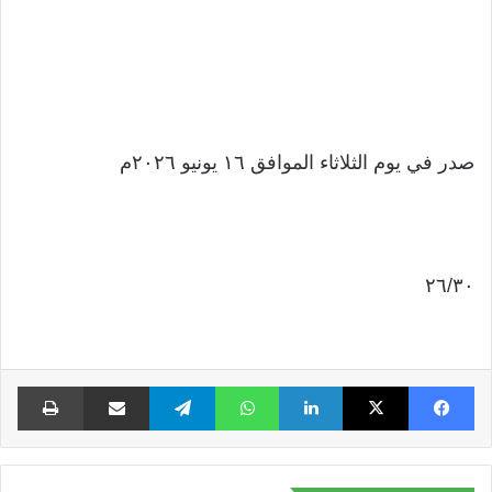
صدر في يوم الثلاثاء الموافق ١٦ يونيو ٢٠٢٦م
٢٦/٣٠
فيسبوك
X
لينكدإن
واتساب
تيلقرام
مشاركة عبر البريد
طبا