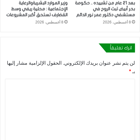
بعد 21 عام من تشييده .. حكومة
وزير الموارد البشريةوالرعاية
بحر أبيض تبث الروح في
الإجتماعية : محلية ريفي وسط
مستشفي دكتور عمر نور الدائم
القضارف تستحق أكبر المشروعات
8 أغسطس، 2026
8 أغسطس، 2026
اترك تعليقاً
لن يتم نشر عنوان بريدك الإلكتروني.
الحقول الإلزامية مشار إليها
بـ
*
ا
ل
ت
ع
ل
ي
ق