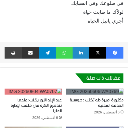
في طلوعك وفي انصبابك
لولآك ما طابت حياة
أجري يانيل الحياة
فيسبوك
X
لينكدإن
واتساب
تيلقرام
مشاركة عبر البريد
طبا
مقالات ذات صلة
دكتورة اميرة طه تكتب : حوسبة
عبد الإله النور يكتب: عندما
الخدمة المدنية
تتدحرج الكرة في ملعب الإدارة
العليا
6 أغسطس، 2026
6 أغسطس، 2026