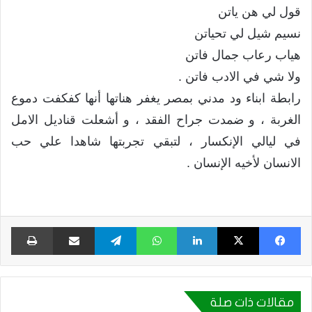
قول لي هن ياتن
نسيم شيل لي تحياتن
هياب رعاب جمال فاتن
ولا شي في الادب فاتن .
رابطة ابناء ود مدني بمصر يغفر هناتها أنها كفكفت دموع
الغربة ، و ضمدت جراح الفقد ، و أشعلت قناديل الامل
في ليالي الإنكسار ، لتبقي تجربتها شاهدا علي حب
الانسان لأخيه الإنسان .
فيسبوك
X
لينكدإن
واتساب
تيلقرام
مشاركة عبر البريد
طبا
مقالات ذات صلة