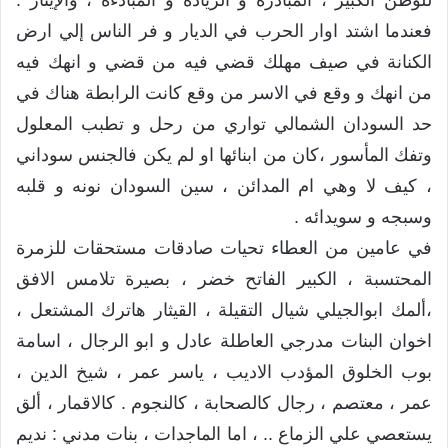
للوطن الكبير ، المبادرة و الريادة و المبادءة ، والإيثار .
فعندما اشتد اوار الحرب في الديار و فر الناس إلي ارض
الكنانة في صيف مهلك قضي فيه من قضي و انهك فيه
من انهك و وقع في الاسر من وقع كانت الرابطة هناك في
حد السودان الشمالي تواري من رحل و تطبب المعلول
وتفك المأسور ،كان من ابنائها او لم يكن فالجنس سوداني
، كيف لا وهي ام المدائن ، سين السودان نونه و قلبه
وسبجه و سويدائه .
في عامين من العطاء تحيات صادقات مستحقات للزمرة
المحتسبة ، الكبير الفاتح خضر ، بصيرة تلامس الافق
،ألمك ابوالجيلي شيال التقيلة ، القيثار هاترك المشتعل ،
اخوان البنات مدرجي العاطلة عادل و ابو الرجال ، اسامة
بوب الخلوق المؤدب الاديب ، ياسر عمر ، شيخ الدين ،
عمر ، معتصم ، رجال كالصحابة ، كالنجوم . كالاقمار ، ألق
يستعصي علي الزماع .. ، اما الماجدات ، بنات مدني : نديم