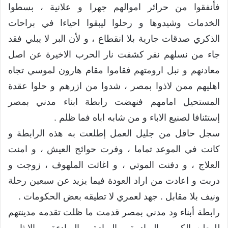
فأنفقوا من حرائر اموالهم جهرا و علانية ، بسطوا
الخدمات وشيدوها و رحلوا ليبقوا احياءا في براحات
الذكري صدقات جارية بلا انقطاع ، و لأن البر لا يبلي فقد
جاء من نسلهم نفر كشفت نار الحرب الاخيرة عن اصل
معادنهم و نبل ارومتهم فقاموا مقام هارون لموسي تجاه
اهليهم ممن لاذوا بمصر ، شدوا من ازرهم و حلوا عقدة
المستحيل امامهم فنهضت رابطة ابناء مدني بمصر
إستئنافا لصنيع الاباء و من شابه اباه فما ظلم .
سجل حاقل من جليل العمل إطلعت به هذه الرابطة و
كانت في الموعد تماما ، وفرت حوائج العيش ، و امنت
العلاج ، و دفنت الموتي ، و اغاثت الملهوف ، زوجت و
دربت و اعادت من اراد العودة فيما يزيد عن سبعين رحلة
ونيف بلا مقابل . جهد لعمري لا تطيقه بعض الحكومات .
رابطة أبناء ود مدني بمصر قدمت ما ظلت تقدمه مدينتهم