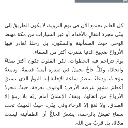
كل العالم يجتمع الآن في يومِ التروية، لا يكون الطريقُ إلى
مِنًى مجردَ انتقالٍ بالأقدام أو عبر السيارات من مكة مهبط
الوحي حيث الطمأنينة والسكون، بل رحلةٌ تُغادر فيها
الأرواحُ ضجيجَ الدنيا لتقتربَ أكثر من السماء.
يومٌ تتزاحم فيه الخطوات، لكن القلوبَ تكون أكثرَ صفاءً
واتحادًا، وكلُّ حاجٍّ يحملُ في صدره أمنيةً قديمةً، ودمعةً
مؤجلةً، ودعاءً ينتظرُ ساعةَ الإجابة.إنه اليومُ الذي يسبقُ
أعظمَ مشهدٍ عرفته الأرض؛ الوقوف بعرفة، حيثُ تتجردُ
الأرواحُ من أثقالها، ويقفُ الإنسانُ أمام ربّه بلا زينةٍ إلا
الصدق، ولا لغةٍ إلا الرجاء.وفي مِنًى، حيثُ المبيتُ تحت
سماءٍ تفيضُ بالرحمة، يشعرُ الحاجُّ أن الطمأنينة ليست
مكانًا، بل قربٌ من الله.