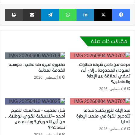
فيسبوك
X
لينكدإن
واتساب
تيلقرام
مشاركة عبر البريد
طبا
مقالات ذات صلة
صرخة من داخل شركة مطارات
دكتورة اميرة طه تكتب : حوسبة
السودان المحدودة .. إلى أين
الخدمة المدنية
تمضي العلاقة بين الإدارة
6 أغسطس، 2026
والعاملين؟
6 أغسطس، 2026
عبد الإله النور يكتب: عندما
قبل المغيب – عبدالملك النعيم
تتدحرج الكرة في ملعب الإدارة
أحمد – تنسيقية القوي الوطنية…
العليا
من أين التفويض؟ وباسم من
تتحدث؟؟
6 أغسطس، 2026
6 أغسطس، 2026