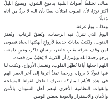
هناك، تختلطُ أصواتُ التلبية بدموعِ الشوق، ويصبحُ الليلُ
أكثرَ نورًا، لأن القلوبَ امتلأت يقينًا بأن الله لا يردُّ من أتاه
مُقبلًا.
وغدًا… يومُ عرفة.
اليومُ الذي تتنزلُ فيه الرحمات، وتُعتقُ الرقاب، وتُغفرُ
الذنوب، وتُكتبُ بداياتٌ جديدةٌ لأرواحٍ أنهكتها الحياة.فطوبى
لمن وقف بعرفة بقلبٍ حاضر، ولسانٍ ذاكر، وعينٍ دامعة،
يرجو رحمةَ الله ويؤمنُ أن الكريمَ لا يُخيّبُ من قصده.
اللهم اجعلها أيامًا تُطهِّر القلوب، وتغسل الأرواح، وتكتب لنا
فيها قبولًا لا يزول، ورحمةً تمتدُّ أثرها إلى آخر العمر الهم
في هذه الأيام المباركة نصرك العاجل لقواتنا المسلحة
والقوات النظامية الأخري لينعم أهل السودان بالأمن
والأمان والاستقرار والعودة لحضن الوطن.