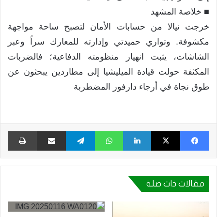
​■ خلاصة المشهد
خرجت نيالا من حسابات الأمان لتصبح ساحة مواجهة
مكشوفة. وتواري حميدتي وإدارته للمعارك سراً وعبر
الشاشات، يثبت انهيار منظومته الدفاعية؛ فالضربات
المكثفة حولت قيادة الميليشيا إلى مطاردين يبحثون عن
طوق نجاة في أرجاء دارفور المضطربة
فيسبوك
X
لينكدإن
واتساب
تيلقرام
مشاركة عبر البريد
طبا
مقالات ذات صلة