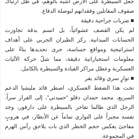
جعل السيطرة على الأرض أشبه بالوهم، في ظل ارتباك
صفوف المقاتلين وفقدانهم لبوصلة الدفاع.
​■ ضربات جراحية دقيقة
لم يكن القصف عشوائياً، بل اتسم بدقة تجاوزت
الحسابات الميدانية. ركز الطيران الحربي على أهداف
استراتيجية ومواقع حساسة، جرى تحديدها بناءً على
معلومات استخباراتية دقيقة، مما شلّ حركة الآليات
العسكرية وعطل مراكز القيادة والسيطرة بالكامل.
​■ توارٍ سري وقائد يفر
تحت هذا الضغط العسكري، اضطر قائد مليشيا الدعم
السريع، محمد حمدان دقلو “حميدتي”، إلى الفرار سراً.
الرجل الذي طالما تفاخر بالسيطرة على دارفور، وجد
نفسه مجبراً على التواري تماماً عن الأنظار، في هروبٍ
مفاجئ يعكس حجم الخطر الذي بات يلاحق رأس الهرم
في المجموعة.