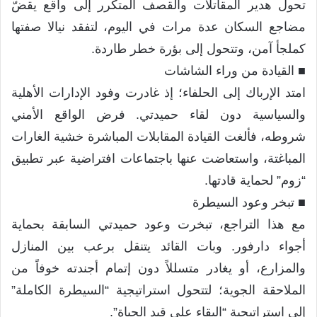
تحول هدير المقاتلات والقصف المتكرر إلى واقع يقضّ
مضاجع السكان عدة مرات في اليوم، لتفقد نيالا صفتها
كملجأ آمن، وتتحول إلى بؤرة خطر طاردة.
​■ القيادة من وراء الشاشات
امتد الإرباك إلى الحلفاء؛ إذ غادرت وفود الإدارات الأهلية
والسياسية دون لقاء حميدتي. فرض الواقع الأمني
شروطه، فألغت القيادة المقابلات المباشرة خشية الغارات
المباغتة، واستعاضت عنها باجتماعات افتراضية عبر تطبيق
“زوم” لحماية قادتها.
​■ تبخر وعود السيطرة
مع هذا التراجع، تبخرت وعود حميدتي السابقة بحماية
أجواء دارفور. وبات القائد يتنقل برعب بين المنازل
والمزارع، أو يغادر متسللاً دون إتمام أجندته خوفاً من
الملاحقة الجوية؛ لتتحول استراتيجية “السيطرة الكاملة”
إلى استراتيجية “البقاء على قيد الحياة”.