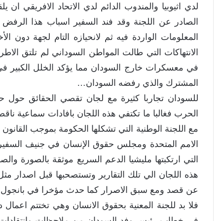
لدي اثيوبيا والمندوب الدائم لدي الاتحاد الافريقي ان 
الصادر عن اللجنة وقد فند السفير اسباب هذا الرفض اول
المعلومات الواردة فيه ثم لانحيازه التام لجهة دون ال
الانتهاكات التي طالت المواطن السوداني لم تلتق الاطر
في معسكرات خارج السودان مما يؤكد الخلل الكبير في 
المشترك والذي رفضه السودان…
للسودان تجاربا كثيرة مع لجان تقصي الحقائق حول ح
الحرب فغالبا ما تكتفي هذه اللجان بافادات سماعية ن
مع اللجنة الوطنية التي تشكلها الحكومة بموجب القانون ل
الامم المتحدة ومجلس حقوق الإنسان في جنيف السفير 
التي ارتكبتها مليشيا الدعم السريع موثقة بالصورة وال
هذه اللجان الي تلك التقارير وتستصحبها قبل اصدار مثل ه
عن قصد ومع سبق الاصرار كما حدث مؤخرا في بانجول.
فلا بد للجنة المعنية بحقوق الانسان وهي تختتم اعمال دو
في خطاب رئيس وفد السودان من ملاحظات وانتقادات لط