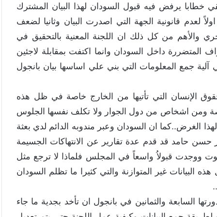
يلقي خطابا يرفض فيه قبول السودان لهذا البيان المشترك
اً لعدم قانونية الجهة التي اصدرت البيان وثانيا لضعف
أخري والأهم من كل ذلك ان اللجنة المعنية بالتحقيق في
اف المتضررة داخل السودان وانما اكتفت بمقابلة لاجئين
آلية جمع المعلومات التي بني علي اساسها بيان بانجول
قوق الإنسان التي تأتيها من الخارج خاصة في ظل هذه
اقصة ومن اشخاص من دول الجوار ولا تكلف نفسها الجلوس
هذا الغرض..كما ان السودان وعبر مندوبه الدائم لدي بعثة
حسن حامد قد قدم عدة تقارير عن الانتهاكات الجسيمة
صوت ووجدت قبولاُ واسعاً في المجلس فلماذا لا ترجع مثل
ذه البيانات غير المتوازنة والتي كثيرا ما تظلم السودان
.
رتها السابعة والثمانين في بانجول ان تأخد بجدية ما جاء
ريقة جمع البيانات وكيفية عمل اللجنة حتي يتم تعديل