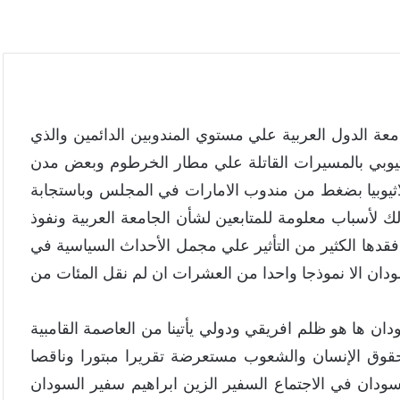
معة الدول العربية علي مستوي المندوبين الدائمين والذي
لاثيوبي بالمسيرات القاتلة علي مطار الخرطوم وبعض مدن
نة لاثيوبيا بضغط من مندوب الامارات في المجلس وباستجابة
ك لأسباب معلومة للمتابعين لشأن الجامعة العربية ونفوذ
افقدها الكثير من التأثير علي مجمل الأحداث السياسية في
ان الا نموذجا واحدا من العشرات ان لم نقل المئات من
 ها هو ظلم افريقي ودولي يأتينا من العاصمة القامبية
ف اجتماعات الدورة 87 لمفوضية حقوق الإنسان والشعوب مستعرضة تقريرا مبتورا وناقصا
ودان في الاجتماع السفير الزين ابراهيم سفير السودان