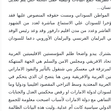
لانسان…
لي المواطن السوداني ومست حقوقه المنصوص عليها فقد
ؤخرا للسودان علي الاستماع مباشرة لعدد من الشهود
 الفاشر وعدد من مدن اقليم دارفور وقد وعد رئيس الوفد
البرلمان الفرنسي والبرلمان الأوروبي دعما للسودان
مشترك يبدو واضحا ظلم المؤسستين الاقليميتين العربية
لاتحاد الافريقي ومجلس الامن والسلم هي الجهة المنتهكة
لمرتزقة في معسكر بني شنقول بالتأثير والنفوذ الاماراتي
ين العربية والافريقية ومن هنا يتضح ان الذي يتحكم في
لعربية المعتدية وسط التراخي المقصود اقليميا ودوليا وما
ودان لدولة الامارات او رفض محكمتي العدل والجنايات
 التماهي مع دولة الامارات لأسباب اصبحت معلومة للجميع
ولي سياسية كانت أم عدلية..وليت هذه البيانات الظالمة