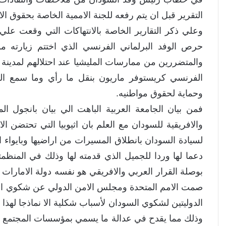
التقرير قبل ان يتم رفعه للجنة الاممية الخاصة بحقوق ا
وعلي ذكر التقارير الخاصة بالانتهاكات التي وقعت ع
حرص الوفد البرلماني الفرنسي الذي اختتم زيارته م
والمتضررين من ممارسات المليشيا عند احتلالهم لمدينة
الفرنسي كريستوفر ماريون بنقل ما رأي وما سمع الي 
وحماية لحقوق مواطنيه.
فمن بيان الجامعة العربية الباهت الي بيان بانجول ال
والافريقية للسودان مع العلم بان اثيوبيا التي تحتضن ا
لسيادة السودان بانطلاق المسيرات من اراضيها وبايواء ا
دعما لها وردا للجميل الذي قدمته لها وذلك في المنظمت
بوصلة القرار العربي والافريقي هو نفسه دولة الامارات ا
صمت الامم المتحدة ومجلس الامن الدولي عن شكوي الس
الدوليتين لشكوي السودان لأسباب شكلية الا نماذجا لهذا
وذلك مما يقدح في عدالة ما يسمي بمؤسسات المجتمع الد