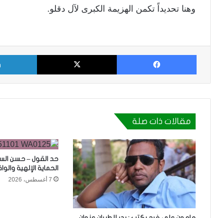
وهنا تحديداً تكمن الهزيمة الكبرى لآل دقلو.
فيسبوك
X
مقالات ذات صلة
حد القول – حسن السر
الحماية الإلهية والو
7 أغسطس، 2026
مامون علي فرح يكتب : بدر للطيران عنوان