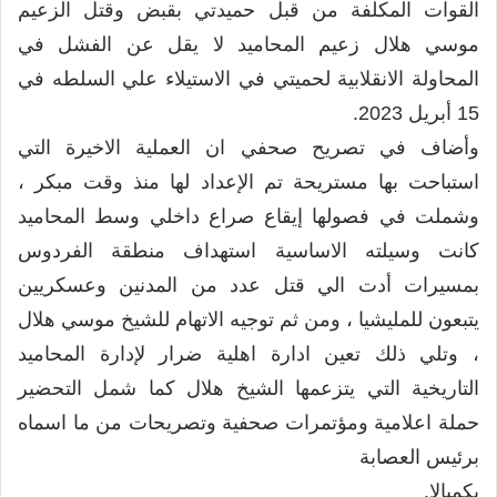
القوات المكلفة من قبل حميدتي بقبض وقتل الزعيم
موسي هلال زعيم المحاميد لا يقل عن الفشل في
المحاولة الانقلابية لحميتي في الاستيلاء علي السلطه في
15 أبريل 2023.
وأضاف في تصريح صحفي ان العملية الاخيرة التي
استباحت بها مستريحة تم الإعداد لها منذ وقت مبكر ،
وشملت في فصولها إيقاع صراع داخلي وسط المحاميد
كانت وسيلته الاساسية استهداف منطقة الفردوس
بمسيرات أدت الي قتل عدد من المدنين وعسكريين
يتبعون للمليشيا ، ومن ثم توجيه الاتهام للشيخ موسي هلال
، وتلي ذلك تعين ادارة اهلية ضرار لإدارة المحاميد
التاريخية التي يتزعمها الشيخ هلال كما شمل التحضير
حملة اعلامية ومؤتمرات صحفية وتصريحات من ما اسماه
برئيس العصابة
بكمبالا.