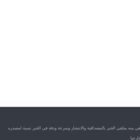
ي منه متلقي الخبر بالمصداقية والانتشار وسرعة ودقة في الخبر نسبة لمصدره
ارجيا