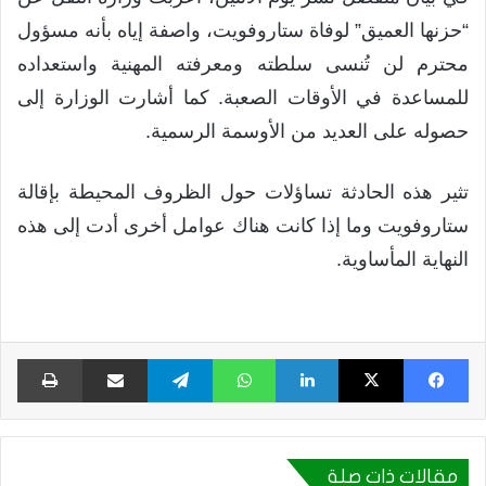
“حزنها العميق” لوفاة ستاروفويت، واصفة إياه بأنه مسؤول
محترم لن تُنسى سلطته ومعرفته المهنية واستعداده
للمساعدة في الأوقات الصعبة. كما أشارت الوزارة إلى
حصوله على العديد من الأوسمة الرسمية.
تثير هذه الحادثة تساؤلات حول الظروف المحيطة بإقالة
ستاروفويت وما إذا كانت هناك عوامل أخرى أدت إلى هذه
النهاية المأساوية.
فيسبوك
X
لينكدإن
واتساب
تيلقرام
مشاركة عبر البريد
طبا
مقالات ذات صلة