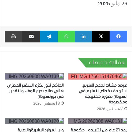
26 مايو 2025
فيسبوك
X
لينكدإن
واتساب
تيلقرام
مشاركة عبر البريد
طبا
مقالات ذات صلة
مرصد مشاد: الدعم السريع
الحاكم نيوز يكرّم السفير المصري
استهدف قطاع التعليم في
هاني صلاح بدرع الوفاء والتقدير
السودان بصورة ممنهجة
في بورتسودان
ومقصودة
8 أغسطس، 2026
8 أغسطس، 2026
بعد 21 عام من تشييده .. حكومة
وزير الموارد البشريةوالرعاية