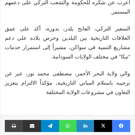
أعرب عن شكره للحكومة والشعب التركي على دعمهم
المستمر.
السفير التركي، الفاتح يلدز، بدوره، أكد على عمق
العلاقات التاريخية بين البلدين وحرص بلاده على دعم
مشاريع التنمية في سواكن، مشيراً إلى استمرار خدمات
“تيكا” في مختلف الولايات السودانية.
والي ولاية البحر الأحمر، مصطفى محمد نور، عبر عن
ترحيبه باستلام المباني التاريخية، مؤكداً الالتزام بتعزيز
التعاون في مشروعات الولاية المختلفة
فيسبوك
X
لينكدإن
واتساب
تيلقرام
مشاركة عبر البريد
طبا