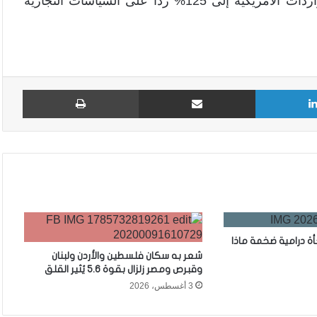
متزايداً، حيث رفعت الصين رسومها الجمركية على الواردات الأمريكية إلى 125% ردًا على السياسات التجارية
لينكدإن
مشاركة عبر البريد
طباع
 درامية ضخمة ماذا
شعر به سكان فلسطين والأردن ولبنان
وقبرص ومصر زلزال بقوة 5.6 يُثير القلق
3 أغسطس، 2026