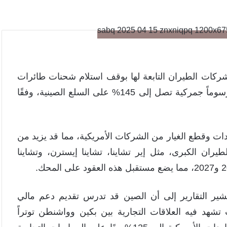
ركات الطيران التابعة لها بوقف استلام شحنات طائرات
بوينغ الجديدة، وذلك في رد فعل على فرض واشنطن رسوماً جمركية تصل إلى 145% على السلع الصينية، وفقًا
ت وقطع الغيار من الشركات الأمريكية، مما قد يزيد من
ران الكبرى، مثل إير تشاينا، تشاينا إيسترن، وتشاينا
ير التقارير إلى أن الصين قد تدرس تقديم دعم مالي
تشهد فيه العلاقات التجارية بين بكين وواشنطن توتراً