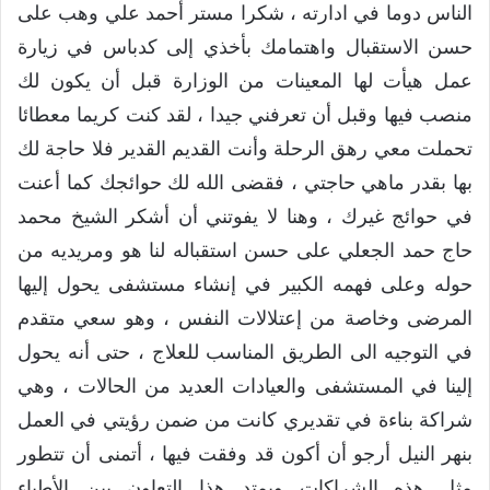
الناس دوما في ادارته ، شكرا مستر أحمد علي وهب على
حسن الاستقبال واهتمامك بأخذي إلى كدباس في زيارة
عمل هيأت لها المعينات من الوزارة قبل أن يكون لك
منصب فيها وقبل أن تعرفني جيدا ، لقد كنت كريما معطائا
تحملت معي رهق الرحلة وأنت القديم القدير فلا حاجة لك
بها بقدر ماهي حاجتي ، فقضى الله لك حوائجك كما أعنت
في حوائج غيرك ، وهنا لا يفوتني أن أشكر الشيخ محمد
حاج حمد الجعلي على حسن استقباله لنا هو ومريديه من
حوله وعلى فهمه الكبير في إنشاء مستشفى يحول إليها
المرضى وخاصة من إعتلالات النفس ، وهو سعي متقدم
في التوجيه الى الطريق المناسب للعلاج ، حتى أنه يحول
إلينا في المستشفى والعيادات العديد من الحالات ، وهي
شراكة بناءة في تقديري كانت من ضمن رؤيتي في العمل
بنهر النيل أرجو أن أكون قد وفقت فيها ، أتمنى أن تتطور
مثل هذه الشراكات ويمتد هذا التعاون بين الأطباء