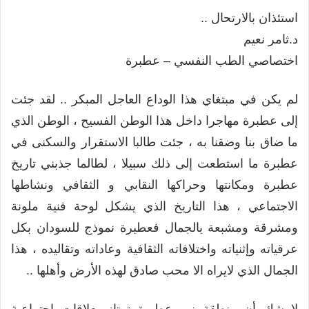
استئذان بالارتحال ..
د.ثامر نعيم
اختصاصي الطب النفسي – عطبرة
لم يكن في مبتغاي هذا الوداع العاجل المبكر .. لقد جئت
إلى عطبرة مهاجرا داخل هذا الوطن الفسيح ، الوطن الذي
ما ضاق بنا وضقنا به ، جئت طالبا الاستقرار والسكنى في
عطبرة ما استطعت إلى ذلك سبيلا ، لطالما جذبني تاريخ
عطبرة ومكانتها وحراكها النقابي و الثقافي ونشاطها
الاجتماعي ، هذا التاريخ الذي يشكل لوحة فنية ملونة
ومشرقة ومشبعة بالجمال فعطبرة نموذج للسودان بكل
عرقياته وإثنياته واختلافاته الثقافية وعاداته وتقاليده ، هذا
الجمال الذي لايراه الا محب صادق لهذه الأرض وأهلها ..
لا شك أن منطقة نهر عطبرة تمتاز بعلاقات اجتماعية