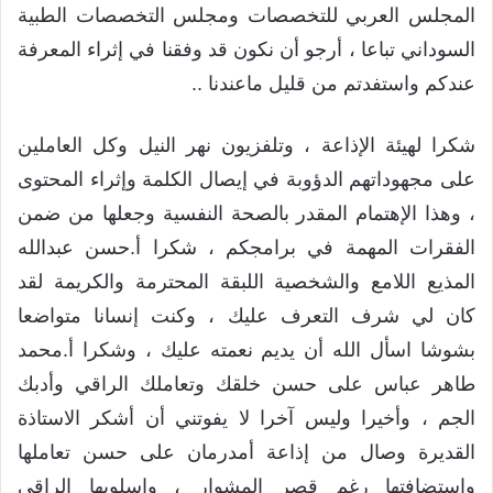
المجلس العربي للتخصصات ومجلس التخصصات الطبية
السوداني تباعا ، أرجو أن نكون قد وفقنا في إثراء المعرفة
عندكم واستفدتم من قليل ماعندنا ..
شكرا لهيئة الإذاعة ، وتلفزيون نهر النيل وكل العاملين
على مجهوداتهم الدؤوبة في إيصال الكلمة وإثراء المحتوى
، وهذا الإهتمام المقدر بالصحة النفسية وجعلها من ضمن
الفقرات المهمة في برامجكم ، شكرا أ.حسن عبدالله
المذيع اللامع والشخصية اللبقة المحترمة والكريمة لقد
كان لي شرف التعرف عليك ، وكنت إنسانا متواضعا
بشوشا اسأل الله أن يديم نعمته عليك ، وشكرا أ.محمد
طاهر عباس على حسن خلقك وتعاملك الراقي وأدبك
الجم ، وأخيرا وليس آخرا لا يفوتني أن أشكر الاستاذة
القديرة وصال من إذاعة أمدرمان على حسن تعاملها
واستضافتها رغم قصر المشوار ، واسلوبها الراقي