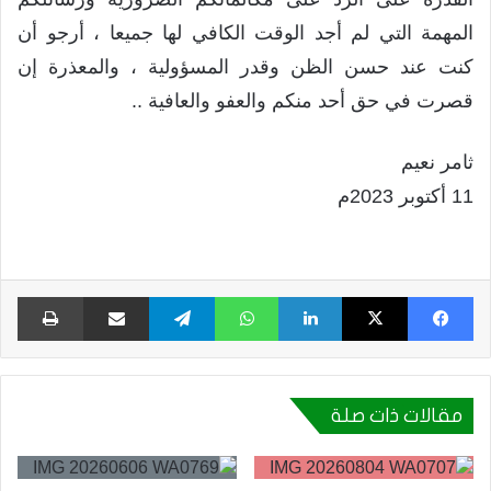
المهمة التي لم أجد الوقت الكافي لها جميعا ، أرجو أن
كنت عند حسن الظن وقدر المسؤولية ، والمعذرة إن
قصرت في حق أحد منكم والعفو والعافية ..
ثامر نعيم
11 أكتوبر 2023م
فيسبوك
X
لينكدإن
واتساب
تيلقرام
مشاركة عبر البريد
طبا
مقالات ذات صلة