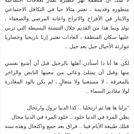
متطوره وقديمة ، تعتبر مثالا حيا في التكافل الاجتماعي
والايثار في الأفراح والاتراح واعانة المرضي والضعفاء ،
تولد ونما هذا من القديم خلال التنشئة البسيطة التي تربي
عليها سكان المنطقة ، العادات تعتبر إرثا تاريخيا وحضاريا
تتوارثة الأجيال جيل بعد جيل ..
لكن ها أنا ذا أستأذن أهلها بالرحيل قبل أن أشبع نفسي
منها وقبل أن يمتلئ وعائي من معينها النابض والزاخر
بالمعرفة ، لا مستغنيا ولا متعالٍ ، لم يكن بالود المغادرة
لولا مقادير السماء ..
“نزلنا ها هنا ثم ارتحلنا .. كذا الدنيا نزول وارتحال
يظن المرء في الدنيا خلود .. خلود المرء في الدنيا محال
فتلك طبيعة الأيام فينا .. فراق بعد جمع واكتحال وهذه سنة