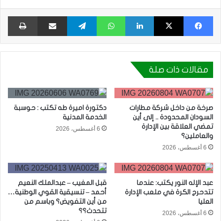
فيسبوك
X
لينكدإن
واتساب
تيلقرام
مشاركة عبر البريد
طبا
مقالات ذات صلة
صرخة من داخل شركة مطارات
دكتورة اميرة طه تكتب : حوسبة
السودان المحدودة .. إلى أين
الخدمة المدنية
تمضي العلاقة بين الإدارة
6 أغسطس، 2026
والعاملين؟
6 أغسطس، 2026
عبد الإله النور يكتب: عندما
قبل المغيب – عبدالملك النعيم
تتدحرج الكرة في ملعب الإدارة
أحمد – تنسيقية القوي الوطنية…
العليا
من أين التفويض؟ وباسم من
تتحدث؟؟
6 أغسطس، 2026