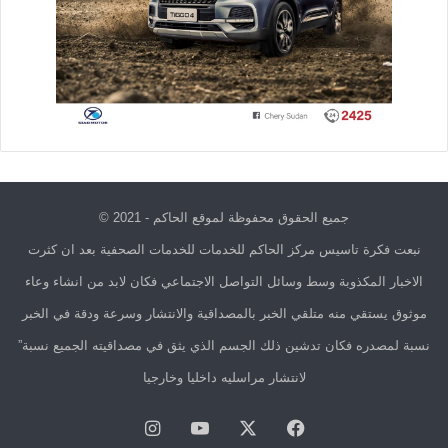
جميع الحقوق محفوظة لموقع الحاكم - 2021 ©
نبعت فكرة تاسيس مركز الحاكم للخدمات للخدمات الصحفية بعد ان كثرت
الاخبار المكذوبة وسط وسائل التواصل الاجتماعي فكان لابد من انشاء وعاء
موثوق يستقي منه متلقي الخبر بالمصداقية والانتشار وسرعة ودقة في الخبر
نسبة لمصدره فكان تدشين ذلك الجسم الذي يثق في مصداقيته الجميع نسبة”
لانتشار مراسليه داخليا وخارجيا
فيسبوك
X
يوتيوب
انستقرام