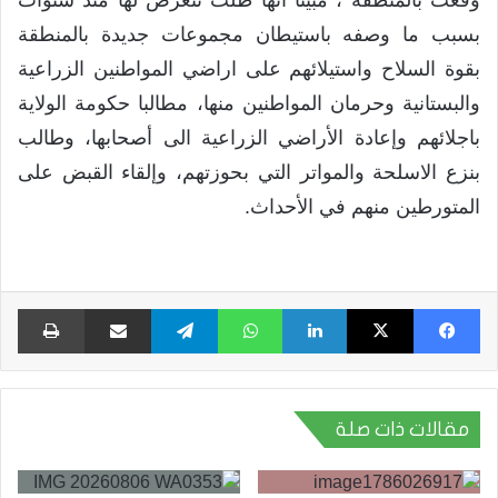
بسبب ما وصفه باستيطان مجموعات جديدة بالمنطقة
بقوة السلاح واستيلائهم على اراضي المواطنين الزراعية
والبستانية وحرمان المواطنين منها، مطالبا حكومة الولاية
باجلائهم وإعادة الأراضي الزراعية الى أصحابها، وطالب
بنزع الاسلحة والمواتر التي بحوزتهم، وإلقاء القبض على
المتورطين منهم في الأحداث.
فيسبوك
X
لينكدإن
واتساب
تيلقرام
مشاركة عبر البريد
طبا
مقالات ذات صلة