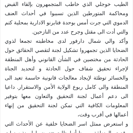
الطيب خوجلي الذي خاطب المتجمهرون بإلقاء القبض
ومحاكمة المتورطين الذين تسببوا في أحداث العنف
الدموي التي جرت أمس بوحدة فتابرنو الادارية بمحلية كتم
والتي أدت الى مقتل وجرح عدد من النازحين.
وأكد والي شمال دارفور لدى مخاطبته تجمعا لذوي
الضحايا الذين تجمهروا تشكيل لجنة لتقصي الحقائق حول
الحادثة من مختصين في الشأن القانوني وأهل المنطقة
لإجراء تحقيق شفاف حول الحادثة و لتحديد الجناة
والخسائر توطئة لإيجاد معالجات قانونية حاسمة تعيد الى
المنطقة والى كامل ربوع الولاية الأمن والاستقرار. داعيا
الى دعم أعمال لجنة التحقيق والتعاون معها بتوفير
المعلومات الكافية التي تمكن لجنة التحقيق من إنهاء
أعمالها في أقرب وقت،
و استعرض ممثل اسر الضحايا خلفية عن الأحداث التي
وقعت بالمنطقة ، مبينا أنها ظلت تتعرض لها منذ سنوات