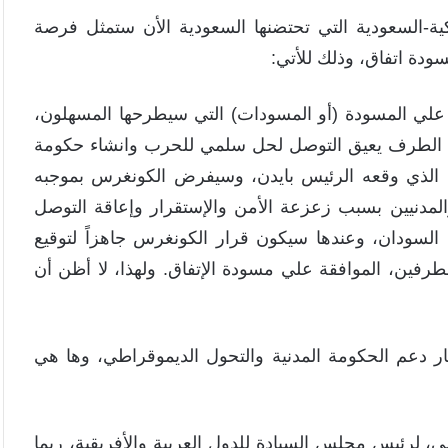
يكية-السعودية التي تحتضنها السعودية الأن ستمثل فرصة
ودة اتفاق، وذلك للأتي:
 علي المسودة (أو المسودات) التي سيطرحها المسهلون،
ا الطرف يعيق التوصل لحل سلمي للحرب وانشاء حكومة
يذي الذي وقعه الرئيس بايدن، وسيفرض الكونغرس بموجبه
لمدنيين بسبب زعزعة الأمن والإستقرار وإعاقة التوصل
لسودان، وعندها سيكون قرار الكونغرس جاهزاً لتوقيع
لطرفين، الموافقة علي مسودة الإتفاق. ولهذا، لا أظن أن
ر دعم الحكومة المدنية والتحول الديموقراطي، وها هي
، لرئيس مجلس السيادة للدول العربية والأفريقية، ربما