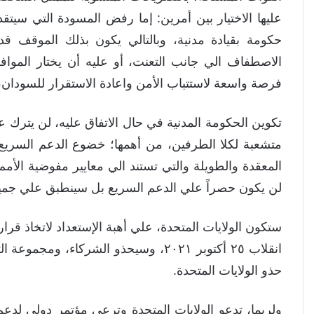
عليها الاختيار بين أمرين: إما رفض المسودة التي سيت
حكومة بقيادة مدنية، وبالتالي يكون بذلك الموقف 
الاصطفاف الي جانب التعنت، أو عليه أن يختار المواف
فرصة واسعة لاستتباب الأمن واعادة الاستقرار للسودان، 
‎تكوين الحكومة المدنية في حال الاتفاق عليه، لن يترك
متشعبة لكلا الطرفين، من أهمها؛ خضوع الدعم السريع 
المعقدة والطويلة والتي تستند الي معايير مفوضية الأمم 
لن يكون حصراً علي الدعم السريع بل سينطبق علي جمي
‎ستكون الولايات المتحدة، علي أهبة الإستعداد لاتخاذ قر
انقلاب ٢٥ أكتوبر ٢٠٢١، وسيحذو الشركاء،
حذو الولايات المتحدة.
‎ولربما، تدعو الولايات المتحدة وترعي مؤتمر دولي لد