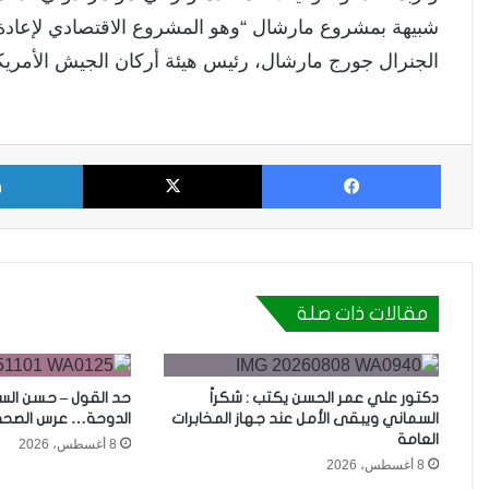
شبيهة بمشروع مارشال “وهو المشروع الاقتصادي لإعادة تعم
الجنرال جورج مارشال، رئيس هيئة أركان الجيش الأمريك
فيسبوك
X
مقالات ذات صلة
دكتور علي عمر الحسن يكتب : شكراً
حد القول – حسن ال
السماني ويبقى الأمل عند جهاز المخابرات
الدوحة… عرس الصحة 
العامة
8 أغسطس، 2026
8 أغسطس، 2026