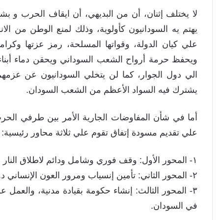
‎لا يختلف إثنان، أن من البديهي، أن ايقاف الحرب و ب
يهتم يه السودانيون كأولوية، وذلك لمنع الوطن من ال
علي كيان الدولة، وقواتها المسلحة، رمز عزتها وكرامته
ويحفظ حرمة أرواح الشعب السوداني ويحقن دماء أبناءه
الي دول الجوار، كما لن يتخلي السودانيون عن عزمه
يشترك فيه السواد الأعظم من الشعب السودان.
‎أما في شأن المفاوضات الجارية الأمر بين طرفي الحرب
علي تقديم مسودة إتفاق تقوم علي ثلاثة محاور رئيسية:
‎١- المحور الأول: وقف فوري وشامل ودائم لاطلاق النار في كل السودان.
‎٢- المحور الثاني: تأمين إنسياب ومرور العون الإنساني دون إعاقة أو تأخير،
‎٣- المحور الثالث: إنشاء حكومة بقيادة مدنية، والعمل 
في السودان.