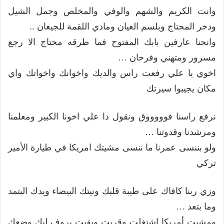
وانت الكريم والشهم والوفي والمخلص وجمل الشيل
ودخر المحتاج وبلسم العيان ومادي اللقمة للجيعان ..
وانحنا عارفين بابك المفتوح فما طرقه محتاج الا رجع
مسرور ومتهني وفرحان …
اخوي يا علي رفعت راس والديك واخوانك واخواتك واي
مكان يجيبوا سيرتك
نرفع راسنا فوووووق ونقول دا علي اخونا الكبير ومعلمنا
ومرشدنا وقدوتنا …
ولو بننسى عمرنا ما ننسى مشيتك امريكا في طيارة الأمير
تركي
وزي ربنا كافاك على طيبة قلبك ونيتك البيضاء ويدك البتمد
وما بتعد …
ومشيت أمريكا اشتغلت وقريت وبقيت بروف ليك وضعك