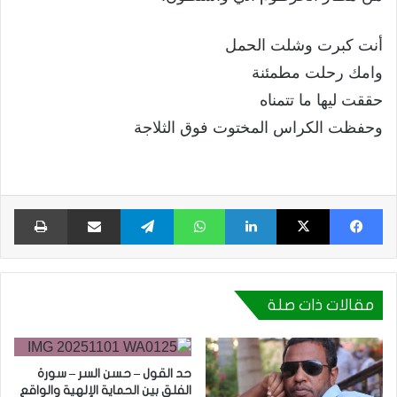
أنت كبرت وشلت الحمل
وامك رحلت مطمئنة
حققت ليها ما تتمناه
وحفظت الكراس المختوت فوق الثلاجة
فيسبوك
X
لينكدإن
واتساب
تيلقرام
مشاركة عبر البريد
طبا
مقالات ذات صلة
حد القول – حسن السر – سورة
الفلق بين الحماية الإلهية والواقع