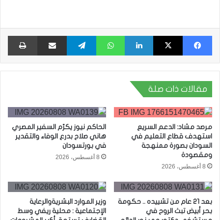
فيسبوك
X
لينكدإن
واتساب
تيلقرام
مشاركة عبر البريد
طبا
مقالات ذات صلة
مرصد مشاد: الدعم السريع
الحاكم نيوز يكرّم السفير المصري
استهدف قطاع التعليم في
هاني صلاح بدرع الوفاء والتقدير
السودان بصورة ممنهجة
في بورتسودان
ومقصودة
8 أغسطس، 2026
8 أغسطس، 2026
بعد 21 عام من تشييده .. حكومة
وزير الموارد البشريةوالرعاية
بحر أبيض تبث الروح في
الإجتماعية : محلية ريفي وسط