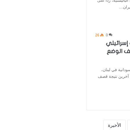
باليستية، ردًا على
هران…
26
0
سرائيلي
صف الوضع
ودانية في لبنان،
ة آخرين نتيجة قصف
الأخيرة