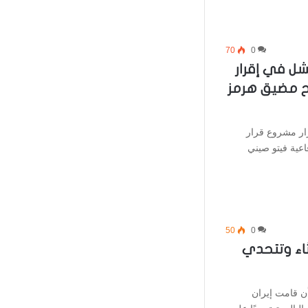
70
0
ل في إقرار
ح مضيق هرمز
ار مشروع قرار
عية فيتو صيني
50
0
ثاء وتتحدي
أن قامت إيران