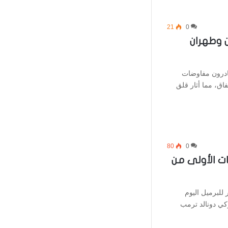
21
0
 وطهران
ادرون مفاوضات
اق، مما أثار قلق
80
0
ت الأولى من
إلى ما دون 100 دولار للبرميل اليوم
ركي دونالد ترمب