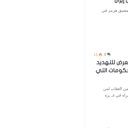
يران
لمضيق هرمز في
11
0
تعرض للتهديد
لحكومات التي
 من العقاب لمن
نراه في غـ ـزة