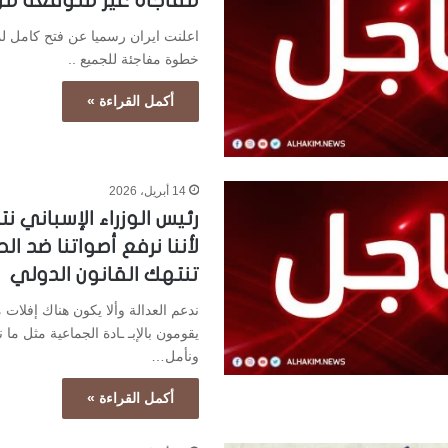
مفاجأة غير متوقعة من إ
اعلنت ايران رسميا عن فتح كامل 
خطوة مفاجئة للجميع ..
أكمل القراءة »
14 أبريل، 2026
رئيس الوزراء الإسباني ن
لأننا نرفع أصواتنا ضد ا
تنتهك القانون الدولي
ندعم العدالة وألا يكون هناك إفلات
يقومون بالإبـ ـادة الجماعية مثل ما 
ونأمل…
أكمل القراءة »