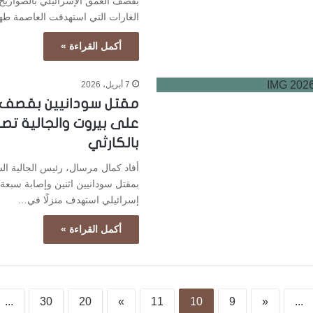
بقصف العمق الإسرائيلي بالصواريخ ال
الغارات التي استهدفت العاصمة ط
أكمل القراءة »
7 أبريل، 2026
مقتل سودانيين بقصف إ
على بيروت والجالية ت
بالكارثي
أفاد كمال مرسال، رئيس الجالية الس
بمقتل سودانيين اثنين وإصابة سبع
إسرائيلي استهدف منزلًا في…
أكمل القراءة »
...
30
20
»
11
10
9
«
...