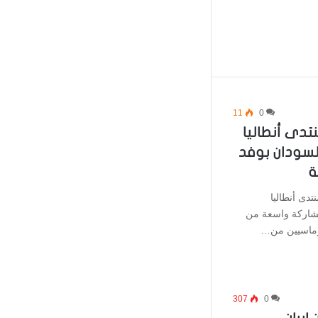
11
0
تدى أنطاليا
لسودان بوفد
ة
تدى أنطاليا
مشاركة واسعة من
لوماسيين من…
307
0