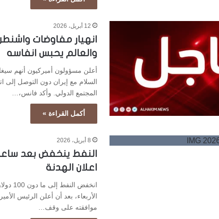
12 أبريل، 2026
انهيار مفاوضات واشنطن
والعالم يحبس انفاسه
أعلن مسؤولون أميركيون أنهم سيغ
السلام مع إيران دون التوصل إلى اتف
المجتمع الدولي. وأكد فانس،…
أكمل القراءة »
8 أبريل، 2026
النفط ينخفض بعد ساعا
اعلان الهدنة
انخفض النفط 
الأربعاء، بعد أن أعلن الرئيس الأمي
موافقته على وقف…