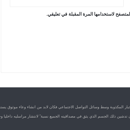
متصفح لاستخدامها المرة المقبلة في تعليقي.
ار المكذوبة وسط وسائل التواصل الاجتماعي فكان لابد من انشاء وعاء موثوق يستق
 تدشين ذلك الجسم الذي يثق في مصداقيته الجميع نسبة” لانتشار مراسليه داخليا وخ