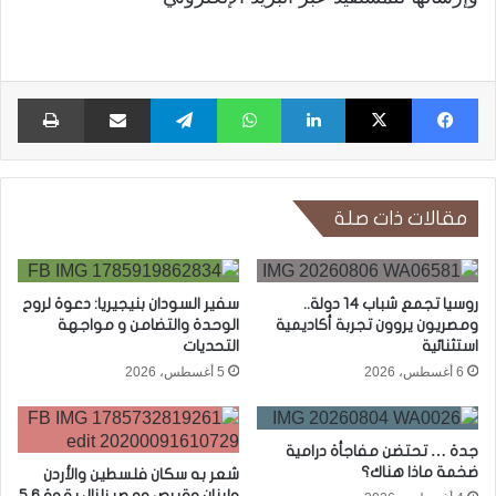
فيسبوك
X
لينكدإن
واتساب
تيلقرام
مشاركة عبر البريد
طبا
مقالات ذات صلة
روسيا تجمع شباب 14 دولة..
سفير السودان بنيجيريا: دعوة لروح
ومصريون يروون تجربة أكاديمية
الوحدة والتضامن و مواجهة
استثنائية
التحديات
6 أغسطس، 2026
5 أغسطس، 2026
جدة … تحتضن مفاجأة درامية
ضخمة ماذا هناك؟
شعر به سكان فلسطين والأردن
ولبنان وقبرص ومصر زلزال بقوة 5.6