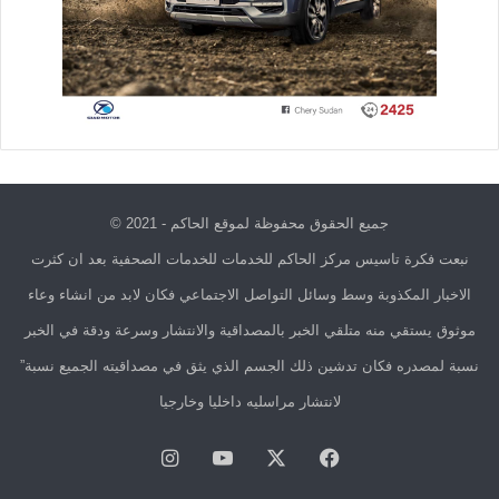
جميع الحقوق محفوظة لموقع الحاكم - 2021 ©
نبعت فكرة تاسيس مركز الحاكم للخدمات للخدمات الصحفية بعد ان كثرت
الاخبار المكذوبة وسط وسائل التواصل الاجتماعي فكان لابد من انشاء وعاء
موثوق يستقي منه متلقي الخبر بالمصداقية والانتشار وسرعة ودقة في الخبر
نسبة لمصدره فكان تدشين ذلك الجسم الذي يثق في مصداقيته الجميع نسبة”
لانتشار مراسليه داخليا وخارجيا
فيسبوك
X
يوتيوب
انستقرام