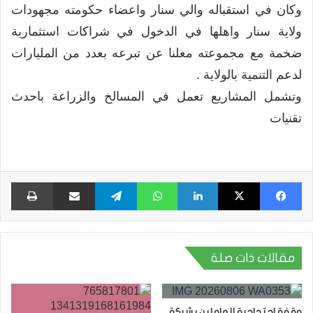
وكان في استقباله والي سنار واعضاء حكومته مجهودات
ولاية سنار واهلها في الدخول في شراكات استثمارية
ضخمة مع مجموعته معلنا عن تبرعه بعدد من المليارات
لدعم التنمية بالولاية .
وتشمل المشاريع تعمل في المسالخ والزراعة باحدث
تقنيات
فيسبوك
X
لينكدإن
واتساب
تيلقرام
مشاركة عبر البريد
طبا
مقالات ذات صلة
وقفة احتجاجية للعاملين بشركة