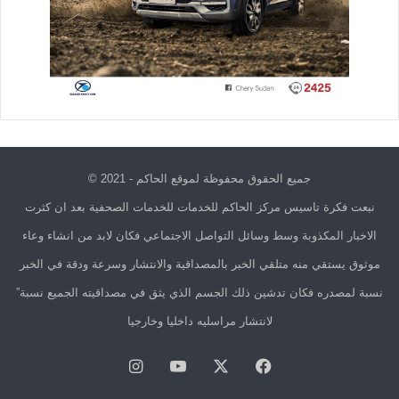
جميع الحقوق محفوظة لموقع الحاكم - 2021 ©
نبعت فكرة تاسيس مركز الحاكم للخدمات للخدمات الصحفية بعد ان كثرت
الاخبار المكذوبة وسط وسائل التواصل الاجتماعي فكان لابد من انشاء وعاء
موثوق يستقي منه متلقي الخبر بالمصداقية والانتشار وسرعة ودقة في الخبر
نسبة لمصدره فكان تدشين ذلك الجسم الذي يثق في مصداقيته الجميع نسبة”
لانتشار مراسليه داخليا وخارجيا
فيسبوك
X
يوتيوب
انستقرام