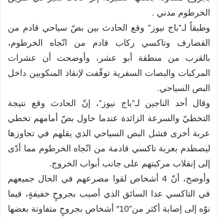
الخرطوم مدني .
وطبقاً لـ”باج نيوز” وقع الحادث بين بصّ سياحي قادم من
القضارف وتاكسي ركاب قادم من اتّجاه الخرطوم،
بالقرب من منطقة أبو عشر، وأوضحت أن عشرات
المركبات والبصات السفرية توقّفت لإنقاذ المنكوبين داخل
البص السياحي.
وقال أحد الناجين لـ”باج نيوز”، إنّ الحادث وقع نتيجة
التخطيّ والسرعة الزائدة عندما حاول بصّ أمامهم تخطي
عربة أخرى فشل البص السياحي الذي يقلهم في تجاوزها
ليصطدم بعربة تاكسي قادمة من اتّجاه الخرطوم مما أدّى
إلى إنقلاب مركبتهم على جانب أبواب الخروج.
وأوضح، أنّ 4 أشخاص لقوا مصرعهم في الحال جميعهم
في التاكسي عدا السائق الذي أصيب بجروحٍ خفيفةٍ، فيما
نوّه إلى إصابة أكثر من”10″ أشخاص بجروحٍ متفاوتة بعضها