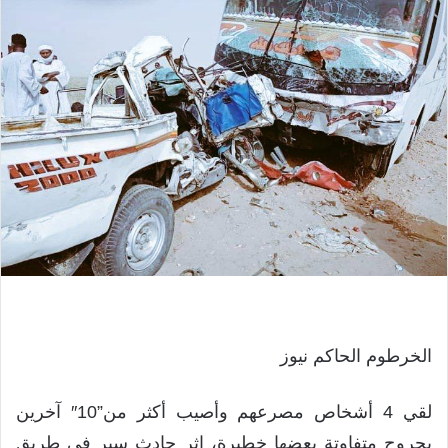
الخرطوم الحاكم نيوز
لقي 4 أشخاص مصرعهم وأصيب أكثر من”10″ آخرين
بجروح متفاوتة بعضها خطيرة، إثر حادث سير في طريق