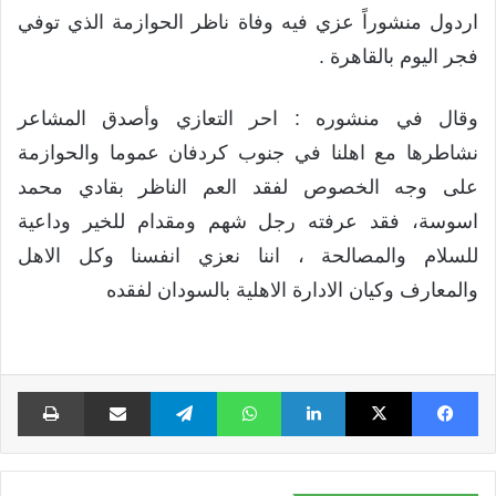
اردول منشوراً عزي فيه وفاة ناظر الحوازمة الذي توفي
فجر اليوم بالقاهرة .
وقال في منشوره : احر التعازي وأصدق المشاعر
نشاطرها مع اهلنا في جنوب كردفان عموما والحوازمة
على وجه الخصوص لفقد العم الناظر بقادي محمد
اسوسة، فقد عرفته رجل شهم ومقدام للخير وداعية
للسلام والمصالحة ، اننا نعزي انفسنا وكل الاهل
والمعارف وكيان الادارة الاهلية بالسودان لفقده
فيسبوك
X
لينكدإن
واتساب
تيلقرام
مشاركة عبر البريد
طبا